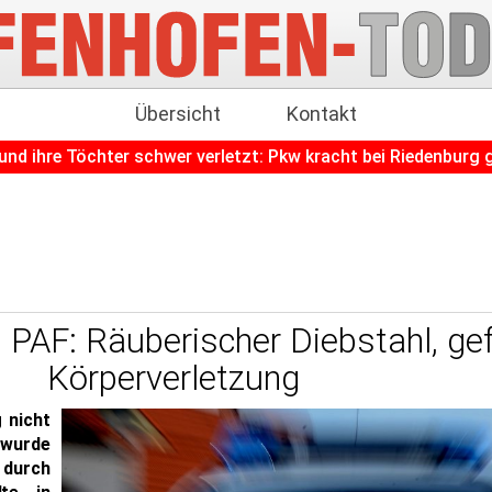
Übersicht
Kontakt
er schwer verletzt: Pkw kracht bei Riedenburg gegen Baum
 PAF: Räuberischer Diebstahl, gef
Körperverletzung
g nicht
wurde
 durch