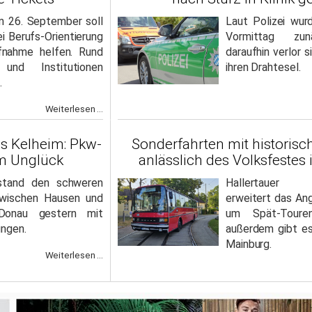
m 26. September soll
Laut Polizei wur
i Berufs-Orientierung
Vormittag zunä
fnahme helfen. Rund
daraufhin verlor s
und Institutionen
ihren Drahtesel.
.
Weiterlesen ...
s Kelheim: Pkw-
Sonderfahrten mit histori
im Unglück
anlässlich des Volksfestes
stand den schweren
Hallertauer L
zwischen Hausen und
erweitert das An
Donau gestern mit
um Spät-Toure
ungen.
außerdem gibt e
Mainburg.
Weiterlesen ...