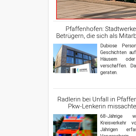
Pfaffenhofen: Stadtwerk
Betrügern, die sich als Mita
Dubiose Perso
Geschichten auf
Häusern ode
verschaffen. D
geraten.
Radlerin bei Unfall in Pfaffe
Pkw-Lenkerin missachte
68-Jährige 
Kreisverkehr
Jährigen erf