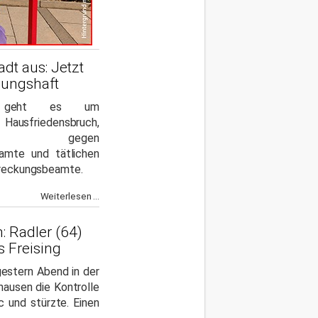
adt aus: Jetzt
hungshaft
ich geht es um
ausfriedensbruch,
and gegen
eamte und tätlichen
treckungsbeamte.
Weiterlesen ...
 Radler (64)
s Freising
gestern Abend in der
ausen die Kontrolle
c und stürzte. Einen