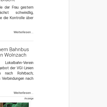
de der Frau gestern
chst schwindlig,
ie die Kontrolle über
Weiterlesen ...
schem Bahnbus
 in Wolnzach
okalbahn-Verein
gebot der VGI-Linien
n nach Rohrbach;
s Verbindungen nach
Weiterlesen ...
Anzeige