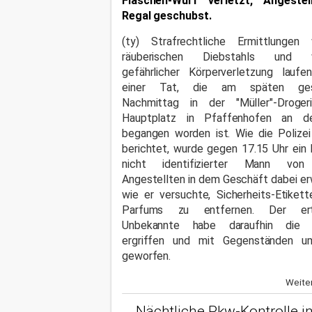
Flaschen-Wurf verletzt, Angestel
Regal geschubst.
(ty) Strafrechtliche Ermittlungen
räuberischen Diebstahls und 
gefährlicher Körperverletzung laufe
einer Tat, die am späten gest
Nachmittag in der "Müller"-Droge
Hauptplatz in Pfaffenhofen an d
begangen worden ist. Wie die Polize
berichtet, wurde gegen 17.15 Uhr ein 
nicht identifizierter Mann von
Angestellten in dem Geschäft dabei er
wie er versuchte, Sicherheits-Etiket
Parfums zu entfernen. Der ert
Unbekannte habe daraufhin die 
ergriffen und mit Gegenständen u
geworfen.
Weiter
Nächtliche Pkw-Kontrolle i