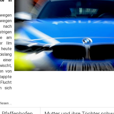
lte in
 wegen
wegen
n nach
rigen
rie am
er Ilm
i heute
bislang
 einer
wischt,
ten von
appte
Flucht
m sich
lesen ...
n Pfaffenhofen
Mutter und ihre Töchter schwe