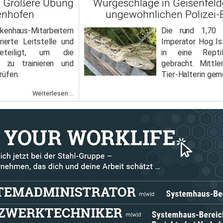
": Größere Übung
Würgeschlage in Geisenfelde
fenhofen
ungewöhnlichen Polizei-E
haus-Mitarbeitern
Die rund 1,70 
rierte Leitstelle und
Imperator Hog Is
eiligt, um die
in eine Reptili
 zu trainieren und
gebracht. Mittle
rüfen.
Tier-Halterin gem
Weiterlesen ...