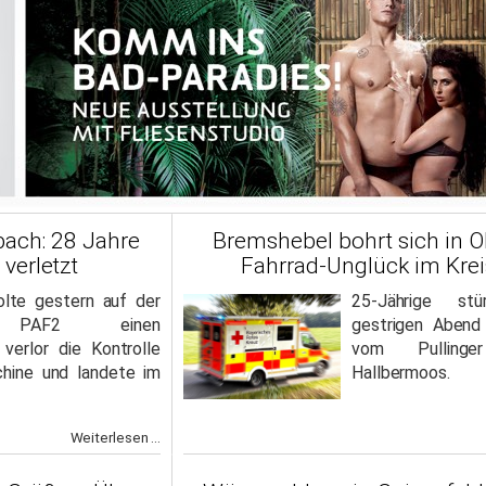
bach: 28 Jahre
Bremshebel bohrt sich in O
 verletzt
Fahrrad-Unglück im Krei
olte gestern auf der
25-Jährige st
ße PAF2 einen
gestrigen Aben
, verlor die Kontrolle
vom Pulling
hine und landete im
Hallbermoos.
Weiterlesen ...