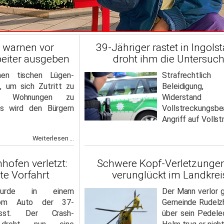
e warnen vor
39-Jähriger rastet in Ingolst
rbeiter ausgeben
droht ihm die Untersuc
nen tischen Lügen-
Strafrechtl
, um sich Zutritt zu
Beleidigung, H
r Wohnungen zu
Widerst
as wird den Bürgern
Vollstreckungsb
Angriff auf Volls
Weiterlesen ...
nhofen verletzt:
Schwere Kopf-Verletzungen:
te Vorfahrt
verunglückt im Landkrei
wurde in einem
Der Mann verlor 
 vom Auto der 37-
Gemeinde Rudelzh
asst. Der Crash-
über sein Pedele