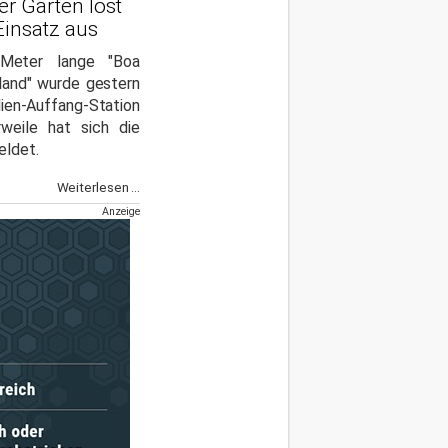
r Garten löst
insatz aus
Meter lange "Boa
land" wurde gestern
en-Auffang-Station
rweile hat sich die
eldet.
Weiterlesen ...
Anzeige