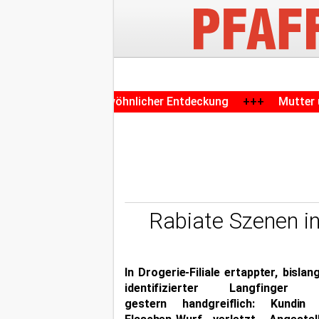
zu ungewöhnlicher Entdeckung
+++
Mutter und ihre Töcht
Rabiate Szenen in
In Drogerie-Filiale ertappter, bislan
identifizierter Langfinger 
gestern handgreiflich: Kundin