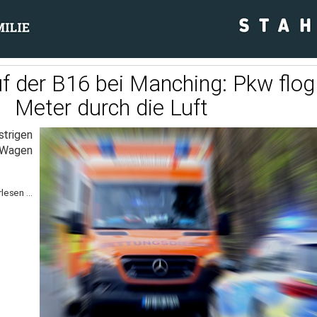
uf der B16 bei Manching: Pkw flo
Meter durch die Luft
strigen
 Wagen
lesen ...