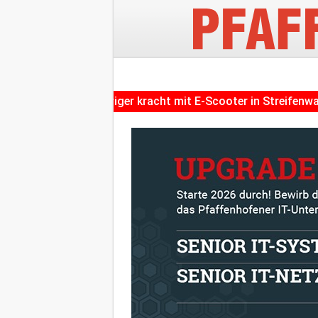
14-Jähriger kracht mit E-Scooter in Streifenwagen und geh