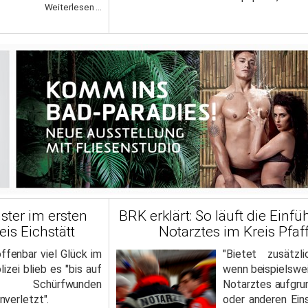
Weiterlesen ...
ster im ersten
BRK erklärt: So läuft die Einf
is Eichstätt
Notarztes im Kreis Pfa
ffenbar viel Glück im
"Bietet zusätzl
izei blieb es "bis auf
wenn beispielswei
Schürfwunden
Notarztes aufgru
verletzt".
oder anderen Ein