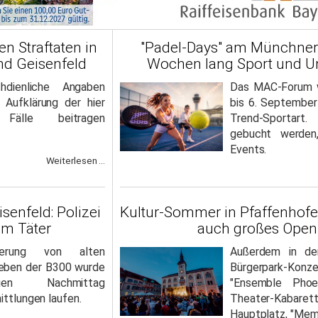
 Straftaten in
"Padel-Days" am Münchner A
nd Geisenfeld
Wochen lang Sport und U
dienliche Angaben
Das MAC-Forum w
 Aufklärung der hier
bis 6. September
n Fälle beitragen
Trend-Sportar
gebucht werden
Events.
Weiterlesen ...
enfeld: Polizei
Kultur-Sommer in Pfaffenhof
um Täter
auch großes Open
agerung von alten
Außerdem in de
neben der B300 wurde
Bürgerpark-Konz
en Nachmittag
"Ensemble Phoen
ittlungen laufen.
Theater-Kabaret
Hauptplatz, "Memo