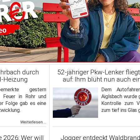
hrbach durch
52-jähriger Pkw-Lenker fliegt
l-Heizung
auf: Ihm blüht nun auch ei
bemerkte gestern
Dem Autofahr
 Feuer in Rohr und
Aiglsbach wurde g
der Folge gab es eine
Kontrolle zum V
wicklung.
zum tief ins Glas
Weiterlesen ...
 2026: Wer will
Jogger entdeckt Waldbrand