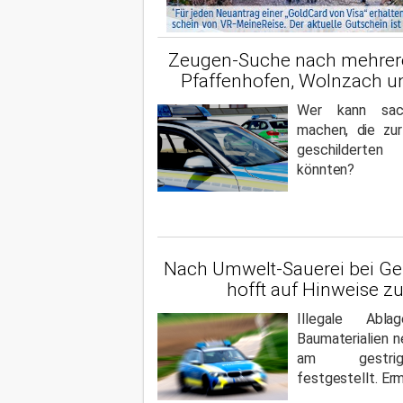
Zeugen-Suche nach mehreren
Pfaffenhofen, Wolnzach u
Wer kann sach
machen, die zur
geschilderte
könnten?
Nach Umwelt-Sauerei bei Geis
hofft auf Hinweise z
Illegale Abl
Baumaterialien 
am gestrig
festgestellt. Erm