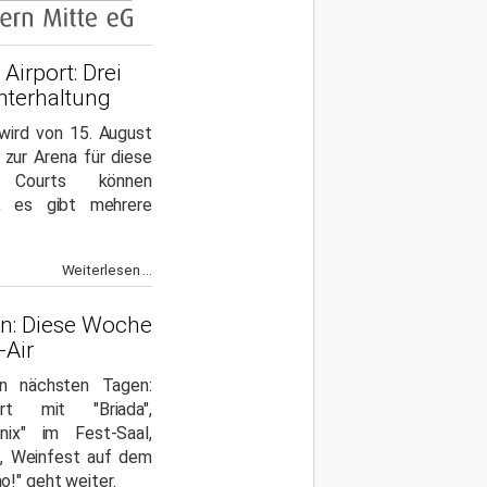
irport: Drei
nterhaltung
ird von 15. August
 zur Arena für diese
t. Courts können
, es gibt mehrere
Weiterlesen ...
en: Diese Woche
-Air
n nächsten Tagen:
ert mit "Briada",
ix" im Fest-Saal,
t, Weinfest auf dem
!" geht weiter.