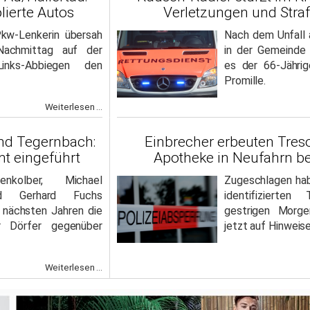
lierte Autos
Verletzungen und Stra
kw-Lenkerin übersah
Nach dem Unfall
Nachmittag auf der
in der Gemeinde
nks-Abbiegen den
es der 66-Jähri
Promille.
Weiterlesen ...
und Tegernbach:
Einbrecher erbeuten Treso
mt eingeführt
Apotheke in Neufahrn be
enkolber, Michael
Zugeschlagen hab
nd Gerhard Fuchs
identifizierte
n nächsten Jahren die
gestrigen Morge
er Dörfer gegenüber
jetzt auf Hinweise
Weiterlesen ...