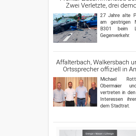
Zwei Verletzte, drei demo
27 Jahre alte P
am gestrigen 
B301 beim Li
Gegenverkehr.
Affalterbach, Walkersbach 
Ortssprecher offiziell in A
Michael Rott
Obermaier u
vertreten in de
Interessen ihr
dem Stadtrat.