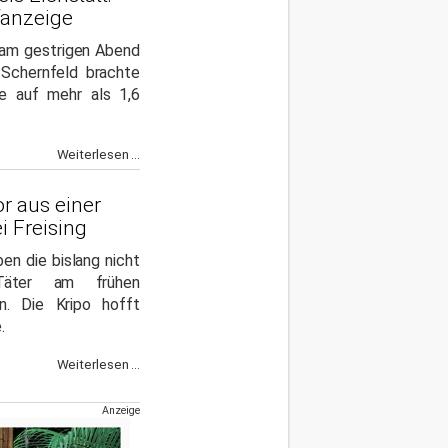
fanzeige
 am gestrigen Abend
 Schernfeld brachte
ge auf mehr als 1,6
Weiterlesen ...
r aus einer
i Freising
en die bislang nicht
n Täter am frühen
n. Die Kripo hofft
.
Weiterlesen ...
Anzeige