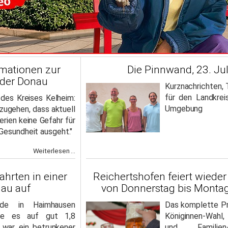
rmationen zur
Die Pinnwand, 23. Ju
 der Donau
Kurznachrichten,
für den Landkre
des Kreises Kelheim:
Umgebung
szugehen, dass aktuell
rien keine Gefahr für
Gesundheit ausgeht."
Weiterlesen ...
hrten in einer
Reichertshofen feiert wieder
hau auf
von Donnerstag bis Montag
rde in Haimhausen
Das komplette P
hte es auf gut 1,8
Königinnen-Wahl,
r war ein betrunkener
und Familien