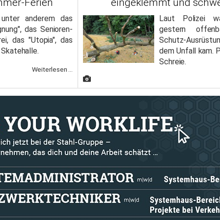
mmer-Ferien
eingeklemmt und schwer
 unter anderem das
Laut Polizei w
nung", das Senioren-
gestern offenb
ei, das "Utopia", das
Schutz-Ausrüstu
e Skatehalle.
dem Unfall kam. 
Schreie.
Weiterlesen ...