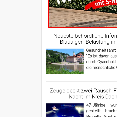
Neueste behördliche Info
Blaualgen-Belastung in
Gesundheitsamt 
"Es ist davon au
durch Cyanobakte
die menschliche 
Zeuge deckt zwei Rausch-Fa
Nacht im Kreis Dac
47-Jährige wu
gestellt, brac
Promille. Späte