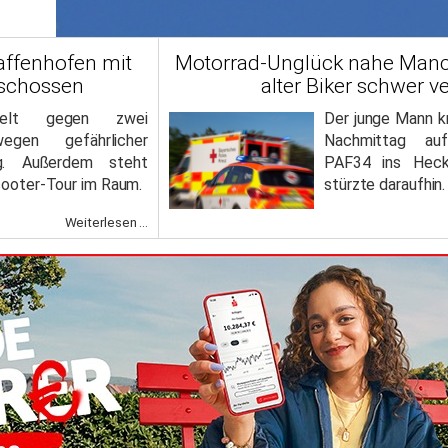
affenhofen mit
Motorrad-Unglück nahe Manc
eschossen
alter Biker schwer ve
ttelt gegen zwei
Der junge Mann k
egen gefährlicher
Nachmittag auf
ng. Außerdem steht
PAF34 ins Heck
Scooter-Tour im Raum.
stürzte daraufhin.
Weiterlesen ...