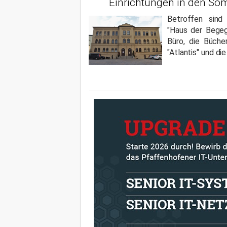
Einrichtungen in den So
Betroffen sind
"Haus der Begeg
Büro, die Bücher
"Atlantis" und di