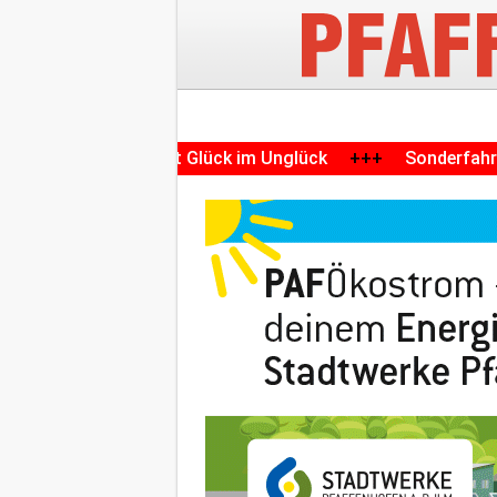
(27) hat Glück im Unglück
+++
Sonderfahrten mit histor