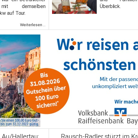
 mit demselben
Überblick.
kw auf Tour.
Weiterlesen ...
Au/Hallertau:
Rausch-Radler stürzt im Kre