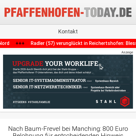
Kontakt
runglückt in Reichertshofen: Blessuren und Strafanzeige
+
Anzeige
Nach Baum-Frevel bei Manching: 800 Euro
Belohnung für entscheidenden Hinweis