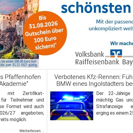
is Pfaffenhofen
Verbotenes Kfz-Rennen: Füh
-Akademie"
BMW eines Ingolstädters b
nt mit Zertifikat-
Der 22-Jährig
für Teilnehmer und
mächtig Gas und
se Format wird auch
Strafanzeige 
026/27 angeboten;
erging es einem 2
eits möglich.
Weiterlesen ...