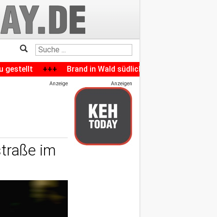
+++
Brand in Wald südlich von Manching
+++
14-Jähri
Anzeige
Anzeigen
straße im