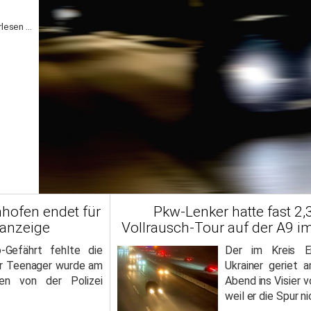
lesen ...
nhofen endet für
Pkw-Lenker hatte fast 2,3
fanzeige
Vollrausch-Tour auf der A9 im
-Gefährt fehlte die
Der im Kreis E
er Teenager wurde am
Ukrainer geriet 
en von der Polizei
Abend ins Visier 
weil er die Spur n