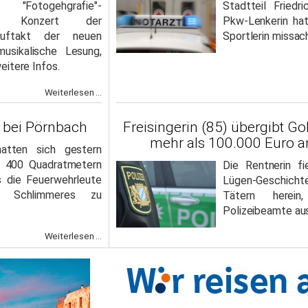
"Fotogehgrafie"-
Stadtteil Friedri
ung, Konzert der
Pkw-Lenkerin ha
Auftakt der neuen
Sportlerin missac
usikalische Lesung,
eitere Infos.
Weiterlesen ...
 bei Pörnbach
Freisingerin (85) übergibt G
mehr als 100.000 Euro a
atten sich gestern
d 400 Quadratmetern
Die Rentnerin fi
ls die Feuerwehrleute
Lügen-Geschic
m Schlimmeres zu
Tätern herei
Polizeibeamte au
Weiterlesen ...