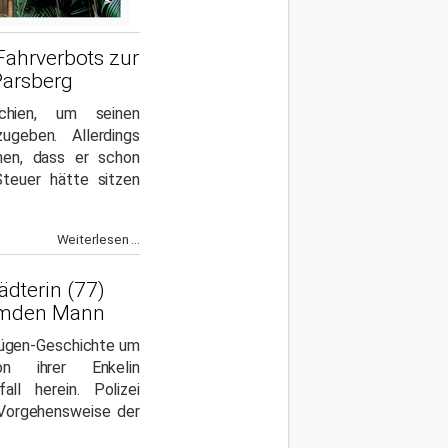
Fahrverbots zur
 Parsberg
hien, um seinen
zugeben. Allerdings
hen, dass er schon
teuer hätte sitzen
Weiterlesen ...
dterin (77)
remden Mann
 Lügen-Geschichte um
on ihrer Enkelin
all herein. Polizei
 Vorgehensweise der