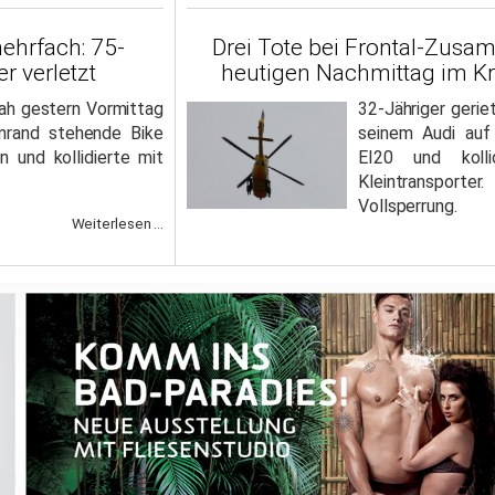
ehrfach: 75-
Drei Tote bei Frontal-Zus
r verletzt
heutigen Nachmittag im Kre
sah gestern Vormittag
32-Jähriger geri
nrand stehende Bike
seinem Audi auf
n und kollidierte mit
EI20 und kolli
Kleintransport
Vollsperrung.
Weiterlesen ...