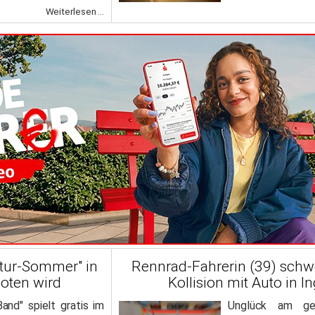
Weiterlesen ...
ltur-Sommer" in
Rennrad-Fahrerin (39) schwe
boten wird
Kollision mit Auto in I
and" spielt gratis im
Unglück am ge