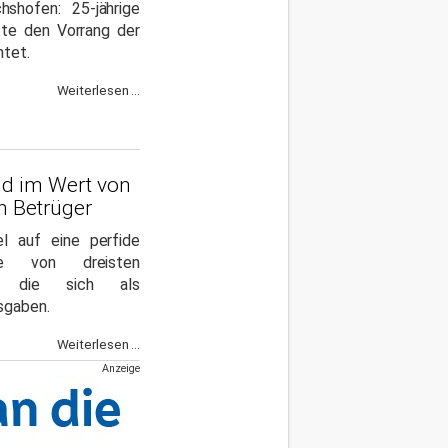
chshofen: 25-jährige
tte den Vorrang der
htet.
Weiterlesen ...
old im Wert von
n Betrüger
el auf eine perfide
hte von dreisten
n, die sich als
sgaben.
Weiterlesen ...
Anzeige