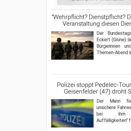
"Wehrpflicht? Dienstpflicht? De
Veranstaltung diesen Die
Der Bundestag
Eckert (Grüne) lä
Bürgerinnen u
Themen-Abend im
Polizei stoppt Pedelec-Tour
Geisenfelder (47) droht 
Der Mann fie
unsichere Fahrw
bei ihm "d
Auffälligkeiten" 