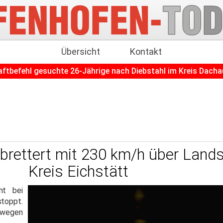
Übersicht
Kontakt
uchte 26-Jährige nach Diebstahl im Kreis Dachau gestellt
 brettert mit 230 km/h über Land
Kreis Eichstätt
ht bei
toppt.
e wegen