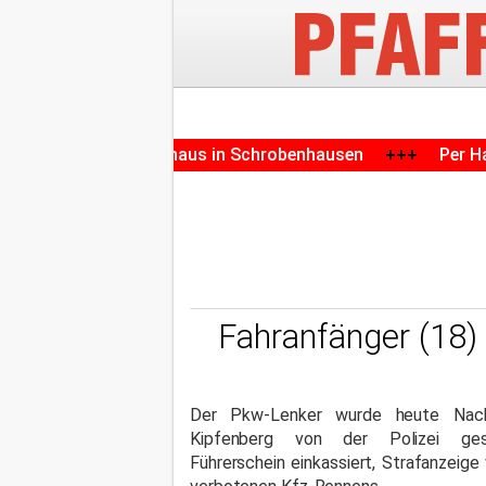
f Krankenhaus in Schrobenhausen
+++
Per Haftbefehl ges
Fahranfänger (18)
Der Pkw-Lenker wurde heute Nac
Kipfenberg von der Polizei ges
Führerschein einkassiert, Strafanzeig