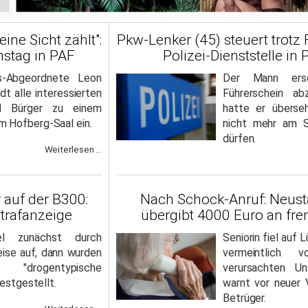
ine Sicht zählt":
Pkw-Lenker (45) steuert trotz 
nstag in PAF
Polizei-Dienststelle in
s-Abgeordnete Leon
Der Mann ersc
dt alle interessierten
Führerschein ab
nd Bürger zu einem
hatte er überse
 Hofberg-Saal ein.
nicht mehr am S
dürfen.
Weiterlesen ...
 auf der B300:
Nach Schock-Anruf: Neustä
Strafanzeige
übergibt 4000 Euro an f
l zunächst durch
Seniorin fiel auf
eise auf, dann wurden
vermeintlich v
rogentypische
verursachten Unf
festgestellt.
warnt vor neuer
Betrüger.