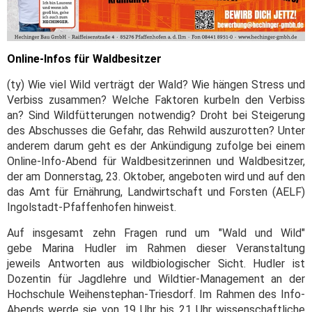
Online-Infos für Waldbesitzer
(ty) Wie viel Wild verträgt der Wald? Wie hängen Stress und
Verbiss zusammen? Welche Faktoren kurbeln den Verbiss
an? Sind Wildfütterungen notwendig? Droht bei Steigerung
des Abschusses die Gefahr, das Rehwild auszurotten? Unter
anderem darum geht es der Ankündigung zufolge bei einem
Online-Info-Abend für Waldbesitzerinnen und Waldbesitzer,
der am Donnerstag, 23. Oktober, angeboten wird und auf den
das Amt für Ernährung, Landwirtschaft und Forsten (AELF)
Ingolstadt-Pfaffenhofen hinweist.
Auf insgesamt zehn Fragen rund um "Wald und Wild"
gebe Marina Hudler im Rahmen dieser Veranstaltung
jeweils Antworten aus wildbiologischer Sicht. Hudler ist
Dozentin für Jagdlehre und Wildtier-Management an der
Hochschule Weihenstephan-Triesdorf. Im Rahmen des Info-
Abends werde sie von 19 Uhr bis 21 Uhr wissenschaftliche