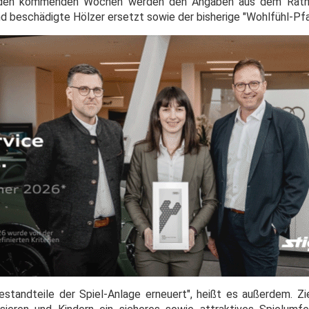
In den kommenden Wochen werden den Angaben aus dem Rath
 beschädigte Hölzer ersetzt sowie der bisherige "Wohlfühl-Pf
estandteile der Spiel-Anlage erneuert", heißt es außerdem. 