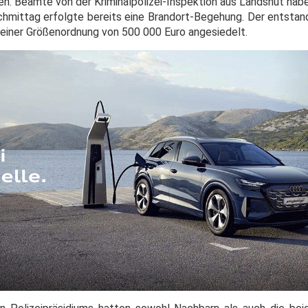
n. Beamte von der Kriminalpolizei-Inspektion aus Landshut habe
mittag erfolgte bereits eine Brandort-Begehung. Der entsta
 einer Größenordnung von 500 000 Euro angesiedelt.