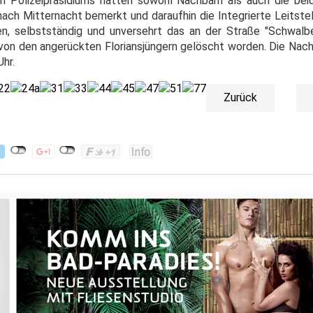
n Polizeipräsidiums hatten sowohl Nachbarn als auch die be
ch Mitternacht bemerkt und daraufhin die Integrierte Leitstell
n, selbstständig und unversehrt das an der Straße "Schwalb
 von den angerückten Floriansjüngern gelöscht worden. Die N
Uhr.
Zurück