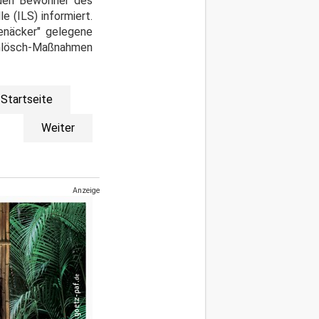
iden Bewohner des
e (ILS) informiert.
enäcker" gelegene
achlösch-Maßnahmen
Startseite
Weiter
Anzeige