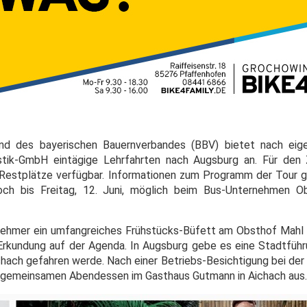
and des bayerischen Bauernverbandes (BBV) bietet nach ei
tik-GmbH eintägige Lehrfahrten nach Augsburg an. Für den
ch Restplätze verfügbar. Informationen zum Programm der Tour g
ch bis Freitag, 12. Juni, möglich beim Bus-Unternehmen O
lnehmer ein umfangreiches Frühstücks-Büfett am Obsthof Mahl 
Erkundung auf der Agenda. In Augsburg gebe es eine Stadtführ
ichach gefahren werde. Nach einer Betriebs-Besichtigung bei de
m gemeinsamen Abendessen im Gasthaus Gutmann in Aichach aus.