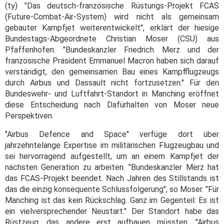
(ty) "Das deutsch-französische Rüstungs-Projekt FCAS
(Future-Combat-Air-System) wird nicht als gemeinsam
gebauter Kampfjet weiterentwickelt", erklärt der hiesige
Bundestags-Abgeordnete Christian Moser (CSU) aus
Pfaffenhofen. "Bundeskanzler Friedrich Merz und der
französische Präsident Emmanuel Macron haben sich darauf
verständigt, den gemeinsamen Bau eines Kampfflugzeugs
durch Airbus und Dassault nicht fortzusetzen." Für den
Bundeswehr- und Luftfahrt-Standort in Manching eröffnet
diese Entscheidung nach Dafürhalten von Moser neue
Perspektiven.
"Airbus Defence and Space" verfüge dort über
jahrzehntelange Expertise im militärischen Flugzeugbau und
sei hervorragend aufgestellt, um an einem Kampfjet der
nächsten Generation zu arbeiten. "Bundeskanzler Merz hat
das FCAS-Projekt beendet. Nach Jahren des Stillstands ist
das die einzig konsequente Schlussfolgerung", so Moser. "Für
Manching ist das kein Rückschlag. Ganz im Gegenteil: Es ist
ein vielversprechender Neustart." Der Standort habe das
Rüstzeug, das andere erst aufbauen müssten. "Airbus