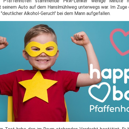
is Pfaffenhofen stammende Pkw-Lenker wenige Minute 
it seinem Auto auf dem Hanslmühlweg unterwegs war. Im Zuge
 "deutlicher Alkohol-Geruch" bei dem Mann aufgefallen.