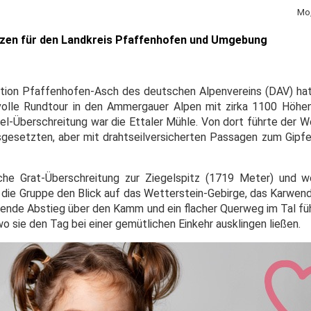
Mo,
izen für den Landkreis Pfaffenhofen und Umgebung
tion Pfaffenhofen-Asch des deutschen Alpenvereins (DAV) hat
olle Rundtour in den Ammergauer Alpen mit zirka 1100 Höhen
fel-Überschreitung war die Ettaler Mühle. Von dort führte der 
sgesetzten, aber mit drahtseilversicherten Passagen zum Gipfe
che Grat-Überschreitung zur Ziegelspitz (1719 Meter) und w
 die Gruppe den Blick auf das Wetterstein-Gebirge, das Karwend
eßende Abstieg über den Kamm und ein flacher Querweg im Tal fü
wo sie den Tag bei einer gemütlichen Einkehr ausklingen ließen.