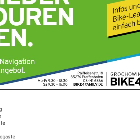
g
s
ste
adegäste