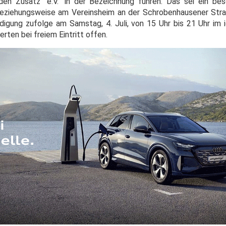
den Zusatz "e.V." in der Bezeichnung führen. Das sei ein be
eziehungsweise am Vereinsheim an der Schrobenhausener Straß
digung zufolge am Samstag, 4. Juli, von 15 Uhr bis 21 Uhr im i
erten bei freiem Eintritt offen.