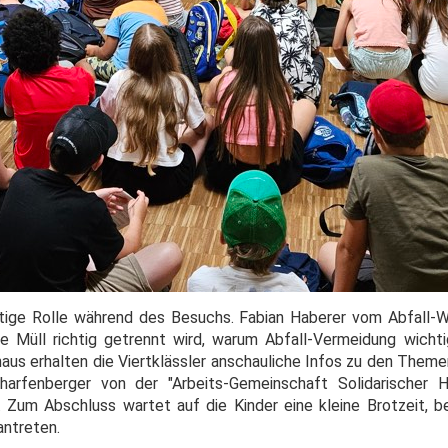
ige Rolle während des Besuchs. Fabian Haberer vom Abfall-W
e Müll richtig getrennt wird, warum Abfall-Vermeidung wicht
inaus erhalten die Viertklässler anschauliche Infos zu den Them
arfenberger von der "Arbeits-Gemeinschaft Solidarischer 
at. Zum Abschluss wartet auf die Kinder eine kleine Brotzeit, 
ntreten.