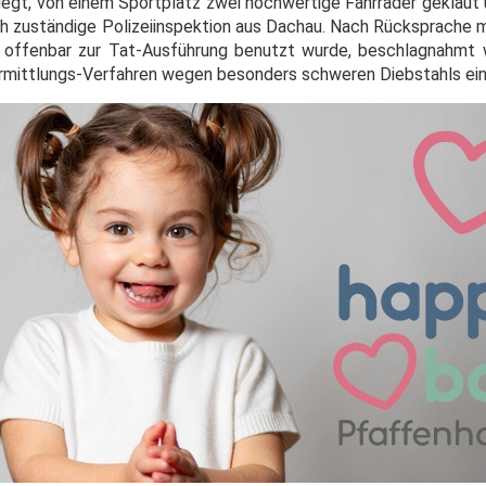
legt, von einem Sportplatz zwei hochwertige Fahrräder geklaut
lich zuständige Polizeiinspektion aus Dachau. Nach Rücksprache 
r offenbar zur Tat-Ausführung benutzt wurde, beschlagnahmt
 Ermittlungs-Verfahren wegen besonders schweren Diebstahls ei