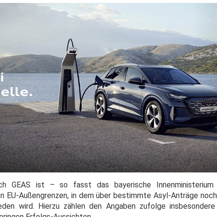
ch GEAS ist – so fasst das bayerische Innenministeriu
en EU-Außengrenzen, in dem über bestimmte Asyl-Anträge noch v
ieden wird. Hierzu zählen den Angaben zufolge insbesondere
eringen Erfolgs-Aussichten.