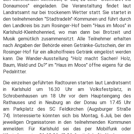
Donaumoos" eingeladen. Die Veranstaltung findet laut
Landratsamt nur bei trockenem Wetter statt. Sie startet in
den teilnehmenden "Stadtradeln"-Kommunen und führt durch
den Landkreis bis zum Rosinger-Hof beim "Haus im Moos" in
Karlshuld-Kleinhohenried, wo man dann bei Brotzeit und
Musik gemütlich zusammensitzt. Alle Teilnehmer erhalten
nach Angaben der Behörde einen Getränke-Gutschein, der im
Rosinger-Hof für ein alkoholfreies Getränk eingelöst werden
kann. Die Wander-Ausstellung "Holz macht Sachen! Holz,
Baum, Wald und Du?" im "Haus im Moos" öffne eigens für die
Pedalritter.
Die einzelnen geführten Radtouren starten laut Landratsamt
in Karlshuld um 16.30 Uhr am Volksfestplatz, in
Schrobenhausen um 18 Uhr vor dem Haupteingang des
Rathauses und in Neuburg an der Donau um 17.45 Uhr
am Parkplatz des SC Feldkirchen (Augsburger Straße
74). Interessierte könnten sich bis Montag, 6.Juli, bei den
jeweiligen Organisatoren in den teilnehmenden Kommunen
anmelden: Für Karlshuld sei das per Mobilfunk oder