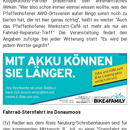
Kooperations-Partner präsentiere sein ehrenamtliches
Wirken. "Wer also schon immer einmal wissen wollte, was der
Pfaffenhofener AWO-Ortsverein außer Bingo sonst noch zu
bieten hat, der ist hier genau richtig", heißt es weiter. "Auch
das Pfaffenhofener Werkstatt-Café ist mehr als nur ein
Fahrrad-Reparatur-Treff." Die Veranstaltung findet den
Angaben zufolge bei jeder Witterung statt: "Es wird bei
jedem Wetter gegrillt."
Fahrrad-Sternfahrt ins Donaumoos
(ty) Radler aus dem Kreis Neuburg-Schrobenhausen sind für
den kommenden Mittwoch, 8. Juli, zu einer "Sternfahrt ins