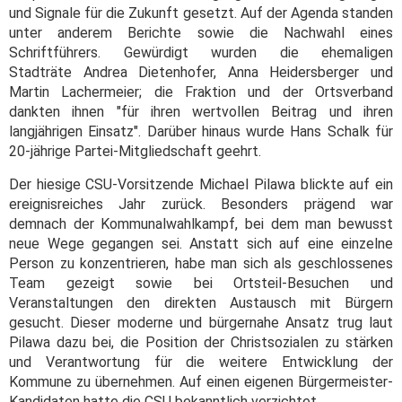
und Signale für die Zukunft gesetzt. Auf der Agenda standen
unter anderem Berichte sowie die Nachwahl eines
Schriftführers. Gewürdigt wurden die ehemaligen
Stadträte Andrea Dietenhofer, Anna Heidersberger und
Martin Lachermeier; die Fraktion und der Ortsverband
dankten ihnen "für ihren wertvollen Beitrag und ihren
langjährigen Einsatz". Darüber hinaus wurde Hans Schalk für
20-jährige Partei-Mitgliedschaft geehrt.
Der hiesige CSU-Vorsitzende Michael Pilawa blickte auf ein
ereignisreiches Jahr zurück. Besonders prägend war
demnach der Kommunalwahlkampf, bei dem man bewusst
neue Wege gegangen sei. Anstatt sich auf eine einzelne
Person zu konzentrieren, habe man sich als geschlossenes
Team gezeigt sowie bei Ortsteil-Besuchen und
Veranstaltungen den direkten Austausch mit Bürgern
gesucht. Dieser moderne und bürgernahe Ansatz trug laut
Pilawa dazu bei, die Position der Christsozialen zu stärken
und Verantwortung für die weitere Entwicklung der
Kommune zu übernehmen. Auf einen eigenen Bürgermeister-
Kandidaten hatte die CSU bekanntlich verzichtet.