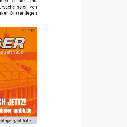
dele es sich "mit
Ursache seien von
ken Dritter liegen