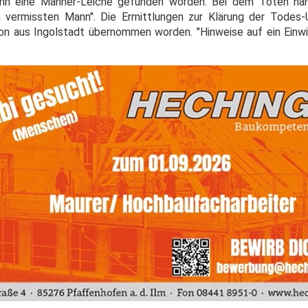
ann eine Männer-Leiche gefunden worden. Bei dem Toten han
 vermissten Mann". Die Ermittlungen zur Klärung der Todes-
ion aus Ingolstadt übernommen worden. "Hinweise auf ein Einwir