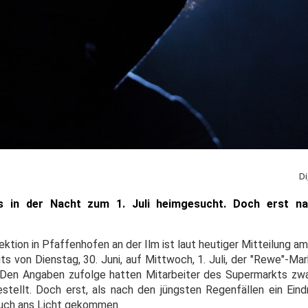
Di
s in der Nacht zum 1. Juli heimgesucht. Doch erst na
spektion in Pfaffenhofen an der Ilm ist laut heutiger Mitteilung 
ts von Dienstag, 30. Juni, auf Mittwoch, 1. Juli, der "Rewe"-Ma
 Den Angaben zufolge hatten Mitarbeiter des Supermarkts zwa
tellt. Doch erst, als nach den jüngsten Regenfällen ein Ein
bruch ans Licht gekommen.