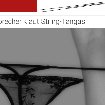
brecher klaut String-Tangas