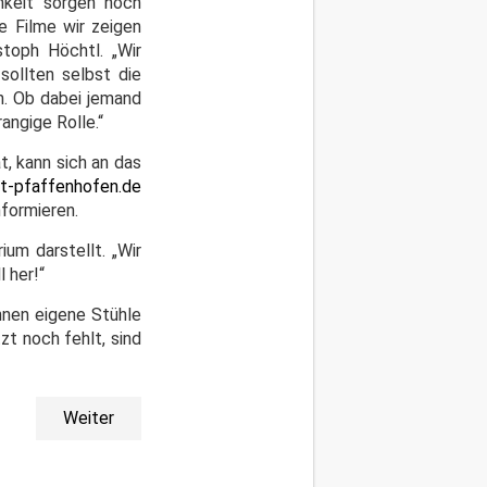
hkeit sorgen noch
e Filme wir zeigen
stoph Höchtl. „Wir
 sollten selbst die
n. Ob dabei jemand
angige Rolle.“
t, kann sich an das
t-pfaffenhofen.de
formieren.
um darstellt. „Wir
 her!“
önnen eigene Stühle
zt noch fehlt, sind
Weiter