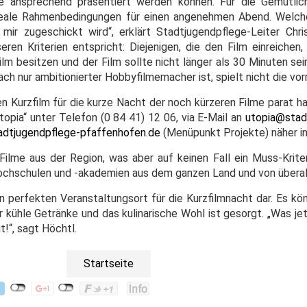
me ansprechend präsentiert werden können. Für die Gemütlic
 ideale Rahmenbedingungen für einen angenehmen Abend. Welch
ir zugeschickt wird“, erklärt Stadtjugendpflege-Leiter Chri
ren Kriterien entspricht: Diejenigen, die den Film einreichen,
m besitzen und der Film sollte nicht länger als 30 Minuten sei
ch nur ambitionierter Hobbyfilmemacher ist, spielt nicht die vorr
n Kurzfilm für die kurze Nacht der noch kürzeren Filme parat ha
opia“ unter Telefon (0 84 41) 12 06, via E-Mail an
utopia@stad
adtjugendpflege-pfaffenhofen.de
(Menüpunkt Projekte) näher in
ilme aus der Region, was aber auf keinen Fall ein Muss-Kriteri
ochschulen und -akademien aus dem ganzen Land und von überall
nen perfekten Veranstaltungsort für die Kurzfilmnacht dar. Es k
kühle Getränke und das kulinarische Wohl ist gesorgt. „Was jet
t!“, sagt Höchtl.
Startseite