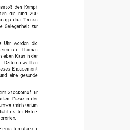
usstoß den Kampf
tten die rund 200
knapp drei Tonnen
ie Gelegenheit zur
0 Uhr werden die
rgermeister Thomas
ieben Kitas in der
t. Dadurch wollten
 dieses Engagement
 und eine gesunde
eim Stockerhof. Er
rten. Diese in der
 Umweltministerium
icht es der Natur-
greifen.
iergarten stärken,