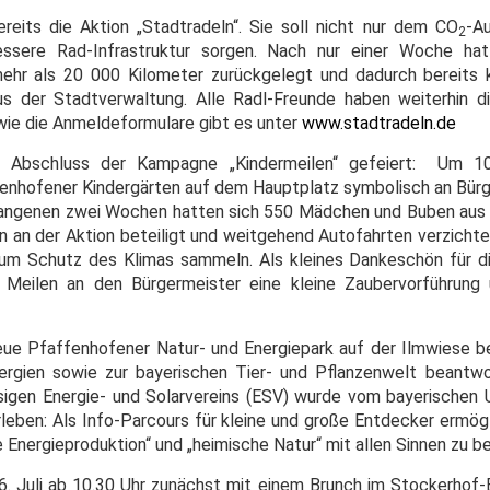
ereits die Aktion „Stadtradeln“. Sie soll nicht nur dem CO
-A
2
essere Rad-Infrastruktur sorgen. Nach nur einer Woche ha
ehr als 20 000 Kilometer zurückgelegt und dadurch bereits 
us der Stadtverwaltung. Alle Radl-Freunde haben weiterhin d
wie die Anmeldeformulare gibt es unter
www.stadtradeln.de
 Abschluss der Kampagne „Kindermeilen“ gefeiert: Um 1
enhofener Kindergärten auf dem Hauptplatz symbolisch an Bü
angenen zwei Wochen hatten sich 550 Mädchen und Buben aus s
n an der Aktion beteiligt und weitgehend Autofahrten verzichte
 zum Schutz des Klimas sammeln. Als kleines Dankeschön für
 Meilen an den Bürgermeister eine kleine Zaubervorführung
neue Pfaffenhofener Natur- und Energiepark auf der Ilmwiese b
ergien sowie zur bayerischen Tier- und Pflanzenwelt beantwo
esigen Energie- und Solarvereins (ESV) wurde vom bayerischen
leben: Als Info-Parcours für kleine und große Entdecker ermögl
Energieproduktion“ und „heimische Natur“ mit allen Sinnen zu be
6. Juli ab 10.30 Uhr zunächst mit einem Brunch im Stockerhof-B