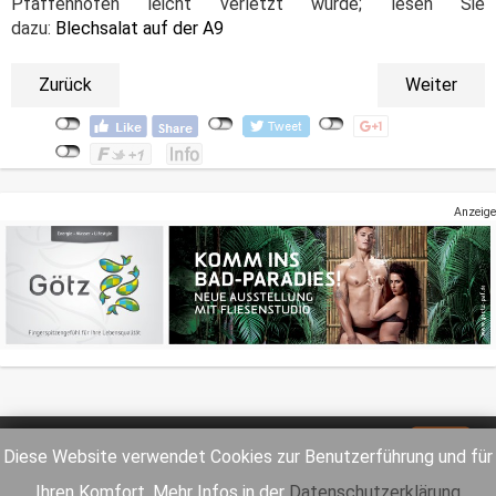
Pfaffenhofen leicht verletzt wurde; lesen Sie
dazu:
Blechsalat auf der A9
Zurück
Weiter
Anzeige
Impressum
Datenschutz
Diese Website verwendet Cookies zur Benutzerführung und für
Ihren Komfort. Mehr Infos in der
Datenschutzerklärung