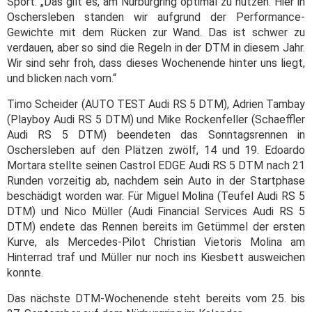
Sport. „Das gilt es, am Nürburgring optimal zu nutzen. Hier in
Oschersleben standen wir aufgrund der Performance-
Gewichte mit dem Rücken zur Wand. Das ist schwer zu
verdauen, aber so sind die Regeln in der DTM in diesem Jahr.
Wir sind sehr froh, dass dieses Wochenende hinter uns liegt,
und blicken nach vorn.“
Timo Scheider (AUTO TEST Audi RS 5 DTM), Adrien Tambay
(Playboy Audi RS 5 DTM) und Mike Rockenfeller (Schaeffler
Audi RS 5 DTM) beendeten das Sonntagsrennen in
Oschersleben auf den Plätzen zwölf, 14 und 19. Edoardo
Mortara stellte seinen Castrol EDGE Audi RS 5 DTM nach 21
Runden vorzeitig ab, nachdem sein Auto in der Startphase
beschädigt worden war. Für Miguel Molina (Teufel Audi RS 5
DTM) und Nico Müller (Audi Financial Services Audi RS 5
DTM) endete das Rennen bereits im Getümmel der ersten
Kurve, als Mercedes-Pilot Christian Vietoris Molina am
Hinterrad traf und Müller nur noch ins Kiesbett ausweichen
konnte.
Das nächste DTM-Wochenende steht bereits vom 25. bis