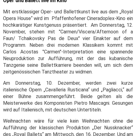
Oper und Ballett live im Kino
Mit erstklassiger Oper- und Ballettkunst live aus dem „Royal
Opera House“ wird im Pfaffenhofener Cineradoplex-Kino ein
hochkarätiger Kunstgenuss präsentiert. Am Donnerstag, 12.
November, stehen mit "Carmen/Viscera/Afternoon of a
Faun/ Tchaikovsky Pas de Deux" vier Einakter auf dem
Programm. Neben drei modernen Klassikern kommt mit
Carlos Acostas "Carmen"-Interpretation eine spannende
Neuproduktion zur Aufführung, mit der das kubanische
Tanzgenie seine Ballettkarriere beenden will, um sich dem
zeitgenössischen Tanztheater zu widmen.
Am Donnerstag, 10. Dezember, werden zwei kurze
italienische Opern „Cavalleria Rusticana“ und „Pagliacci,“ auf
einer Bühne zusammengeführt. Beide gelten als die
Meisterwerke des Komponisten Pietro Mascagni. Gesungen
wird auf Italienisch, mit deutschen Untertiteln.
Weihnachten wäre für viele kein Weihnachten ohne die
Aufführung der klassischen Produktion „Der Nussknacker“
des „Royal Ballets“ am Mittwoch, den 16. Dezember. Und am