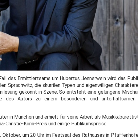
Fall des Ermittlerteams um Hubertus Jennerwein wird das Publi
llen Sprachwitz, die skurrilen Typen und eigenwilligen Charakt
rimilesung gekonnt in Szene. So entsteht eine gelungene Misch
e des Autors zu einem besonderen und unterhaltsamen E
ater in München und erhielt für seine Arbeit als Musikkabarettis
a-Christie-Krimi-Preis und einige Publikumspreise.
 Oktober, um 20 Uhr im Festsaal des Rathauses in Pfaffenhofen 