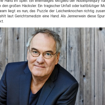
ne Hand im Spiel: Ein ehemaliges Mitglied der Nobelpreisjury fü
in den großen Häcksler. Ein tragischer Unfall oder kaltblütiger
am liegt es nun, das Puzzle der Leichenknochen richtig zus
fehlt laut Gerichtsmedizin eine Hand. Als Jennerwein diese Spur
kt.