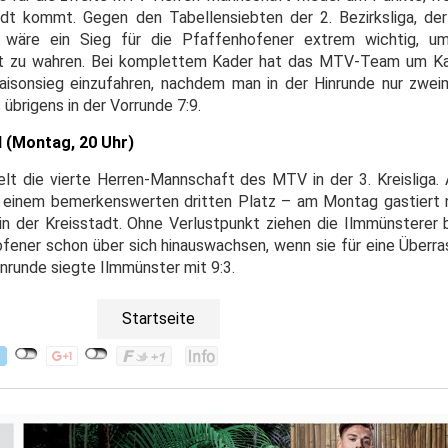
dt kommt. Gegen den Tabellensiebten der 2. Bezirksliga, d
wäre ein Sieg für die Pfaffenhofener extrem wichtig, u
lt zu wahren. Bei komplettem Kader hat das MTV-Team um Ka
aisonsieg einzufahren, nachdem man in der Hinrunde nur zwe
übrigens in der Vorrunde 7:9.
I (Montag, 20 Uhr)
elt die vierte Herren-Mannschaft des MTV in der 3. Kreisliga. 
einem bemerkenswerten dritten Platz – am Montag gastiert n
n der Kreisstadt. Ohne Verlustpunkt ziehen die Ilmmünsterer b
fener schon über sich hinauswachsen, wenn sie für eine Überr
inrunde siegte Ilmmünster mit 9:3.
Startseite