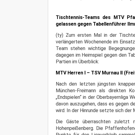
Tischtennis-Teams des MTV Pfaf
gelassen gegen Tabellenführer Il
(ty) Zum ersten Mal in der Tisch
verlängerten Wochenende im Einsatz.
Team stehen wichtige Begegnunge
dagegen im Heimspiel gegen den Tabe
Partien im Überblick:
MTV Herren I – TSV Murnau II (Frei
Nach den letzten jüngsten knappen
München-Freimann als direkten Ko
„Endspielen“ in der Oberbayernliga W
davon auszugehen, dass es gegen de
wird. In der Hinrunde setzte sich der
Die Gäste überraschten zuletzt 
Hohenpeißenberg. Die Pfaffenhofene
Punkte für den Ligaverbleib sammel