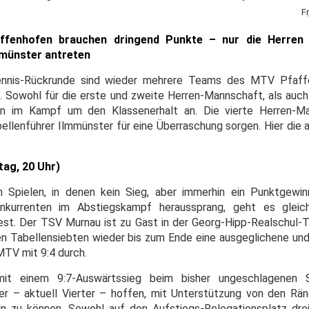
F
fenhofen brauchen dringend Punkte – nur die Herren 
mmünster antreten
tennis-Rückrunde sind wieder mehrere Teams des MTV Pfaf
 Sowohl für die erste und zweite Herren-Mannschaft, als auc
n im Kampf um den Klassenerhalt an. Die vierte Herren-M
llenführer Ilmmünster für eine Überraschung sorgen. Hier di
tag, 20 Uhr)
 Spielen, in denen kein Sieg, aber immerhin ein Punktgew
nkurrenten im Abstiegskampf heraussprang, geht es gleic
est. Der TSV Murnau ist zu Gast in der Georg-Hipp-Realschul-Tu
n Tabellensiebten wieder bis zum Ende eine ausgeglichene un
 MTV mit 9:4 durch.
mit einem 9:7-Auswärtssieg beim bisher ungeschlagenen S
r – aktuell Vierter – hoffen, mit Unterstützung von den Rä
n zu können. Sowohl auf den Aufstiegs-Relegationsplatz dre