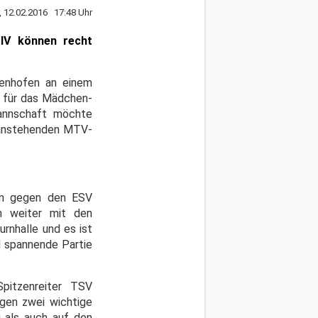
r, 12.02.2016 17:48 Uhr
IV können recht
fenhofen an einem
h für das Mädchen-
annschaft möchte
e anstehenden MTV-
inn gegen den ESV
h weiter mit den
rnhalle und es ist
d spannende Partie
pitzenreiter TSV
ngen zwei wichtige
i als auch auf den