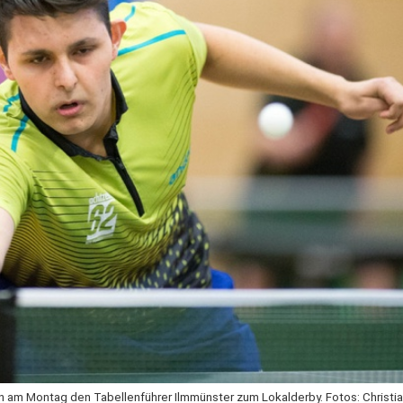
n am Montag den Tabellenführer Ilmmünster zum Lokalderby. Fotos: Christia