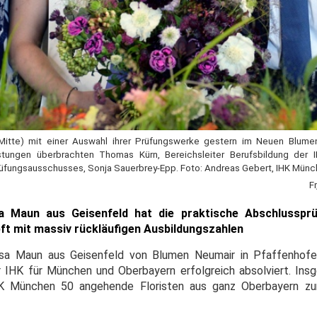
 (Mitte) mit einer Auswahl ihrer Prüfungswerke gestern im Neuen Blum
tungen überbrachten Thomas Kürn, Bereichsleiter Berufsbildung der
rüfungsausschusses, Sonja Sauerbrey-Epp. Foto: Andreas Gebert, IHK Mün
F
isa Maun aus Geisenfeld hat die praktische Abschlussprü
ft mit massiv rückläufigen Ausbildungszahlen
-Lisa Maun aus Geisenfeld von Blumen Neumair in Pfaffenhof
r IHK für München und Oberbayern erfolgreich absolviert. In
K München 50 angehende Floristen aus ganz Oberbayern zu