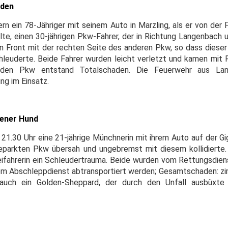
aden
rn ein 78-Jähriger mit seinem Auto in Marzling, als er von der F
lte, einen 30-jährigen Pkw-Fahrer, der in Richtung Langenbach 
ken Front mit der rechten Seite des anderen Pkw, so dass dieser
hleuderte. Beide Fahrer wurden leicht verletzt und kamen mit
eiden Pkw entstand Totalschaden. Die Feuerwehr aus La
ng im Einsatz.
dener Hund
n 21.30 Uhr eine 21-jährige Münchnerin mit ihrem Auto auf der 
eparkten Pkw übersah und ungebremst mit diesem kollidierte. 
Beifahrerin ein Schleudertrauma. Beide wurden vom Rettungsdien
m Abschleppdienst abtransportiert werden; Gesamtschaden: zir
uch ein Golden-Sheppard, der durch den Unfall ausbüxte 