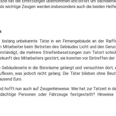
lizei hat die Ermittlungen übernommen und bittet um sachdienli
Als wichtige Zeugen werden insbesondere auch die beiden Helfer
n
 bislang unbekannte Täter in ein Firmengebäude an der Raiff
ein Mitarbeiter beim Betreten des Gebäudes Licht und den Geruc
rständigt, die mehrere Streifenbesatzungen zum Tatort schick
nkunft des Mitarbeiters gestört; sie konnten vor Eintreffen der P
e Gebäudeseite in die Büroräume gelangt und versuchten dort, 
flexen, was jedoch nicht gelang. Die Täter blieben ohne Beut
ausend Euro.
d hofft nun auch auf Zeugenhinweise. Wer hat zur Tatzeit in de
dächtige Personen oder Fahrzeuge festgestellt? Hinweise