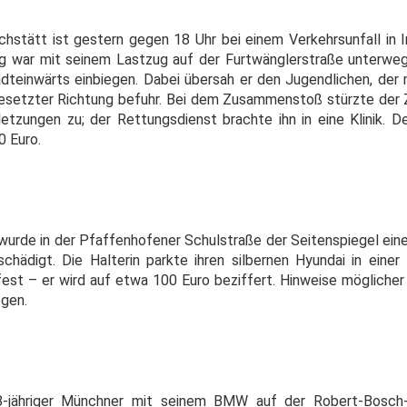
ichstätt ist gestern gegen 18 Uhr bei einem Verkehrsunfall in 
g war mit seinem Lastzug auf der Furtwänglerstraße unterwe
tadteinwärts einbiegen. Dabei übersah er den Jugendlichen, de
esetzter Richtung befuhr. Bei dem Zusammenstoß stürzte der 
letzungen zu; der Rettungsdienst brachte ihn in eine Klinik. 
0 Euro.
 wurde in der Pfaffenhofener Schulstraße der Seitenspiegel ein
hädigt. Die Halterin parkte ihren silbernen Hyundai in einer 
fest – er wird auf etwa 100 Euro beziffert. Hinweise mögliche
egen.
-jähriger Münchner mit seinem BMW auf der Robert-Bosch-