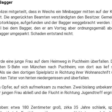
 Bagger
izei mitgeteilt, dass in Weichs ein Minibagger mitten auf der 
ert. Die angerückten Beamten verständigten den Besitzer. Gem
 Motorklappe, aufgefunden und der Bagger weggebracht werden
l bei dem Bagger, den er am Vortag aber ordnungsgemäß abge
agger umgeparkt. Schaden entstand nicht.
de eine junge Frau auf dem Heimweg in Puchheim überfallen. D
ten S-Bahn von München nach Puchheim; von dort aus lief 
Als sie den dortigen Spielplatz in Richtung ihrer Wohnanschrift
ten Täter von hinten niedergerissen und überfallen.
 Opfer, auf sich aufmerksam zu machen. Zwei bislang unbekan
 jungen Frau abließ und die Flucht in Richtung Jugendtreff ergrif
eben: etwa 180 Zentimeter groß, zirka 35 Jahre schlank, s