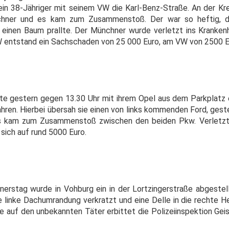
 ein 38-Jähriger mit seinem VW die Karl-Benz-Straße. An der Kr
chner und es kam zum Zusammenstoß. Der war so heftig, 
 einen Baum prallte. Der Münchner wurde verletzt ins Kranken
 entstand ein Sachschaden von 25 000 Euro, am VW von 2500 E
ollte gestern gegen 13.30 Uhr mit ihrem Opel aus dem Parkplatz
hren. Hierbei übersah sie einen von links kommenden Ford, gest
. Es kam zum Zusammenstoß zwischen den beiden Pkw. Verletz
sich auf rund 5000 Euro.
nerstag wurde in Vohburg ein in der Lortzingerstraße abgestell
linke Dachumrandung verkratzt und eine Delle in die rechte H
e auf den unbekannten Täter erbittet die Polizeiinspektion Gei