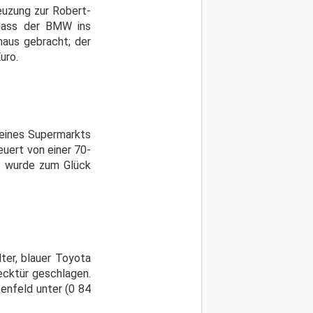
euzung zur Robert-
dass der BMW ins
haus gebracht; der
uro.
 eines Supermarkts
euert von einer 70-
t wurde zum Glück
ter, blauer Toyota
ecktür geschlagen.
senfeld unter (0 84