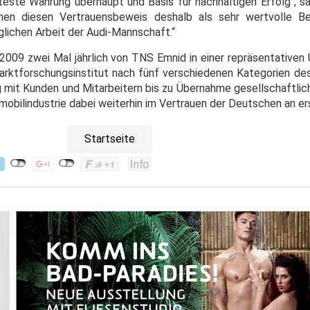
rteste Währung überhaupt und Basis für nachhaltigen Erfolg“, s
ehen diesen Vertrauensbeweis deshalb als sehr wertvolle Be
glichen Arbeit der Audi-Mannschaft.“
2009 zwei Mal jährlich von TNS Emnid in einer repräsentativen 
arktforschungsinstitut nach fünf verschiedenen Kategorien de
 mit Kunden und Mitarbeitern bis zu Übernahme gesellschaftlic
obilindustrie dabei weiterhin im Vertrauen der Deutschen an er
Startseite