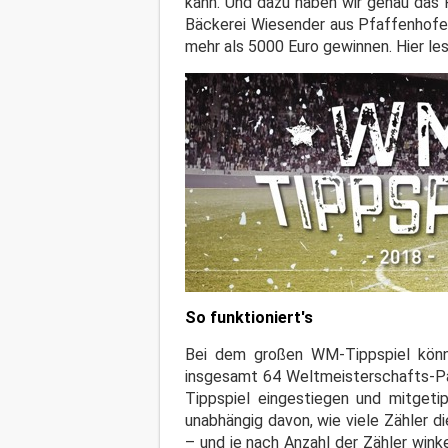
kann. Und dazu haben wir genau das 
Bäckerei Wiesender aus Pfaffenhofe
mehr als 5000 Euro gewinnen. Hier le
So funktioniert's
Bei dem großen WM-Tippspiel können
insgesamt 64 Weltmeisterschafts-Par
Tippspiel eingestiegen und mitgeti
unabhängig davon, wie viele Zähler d
– und je nach Anzahl der Zähler win