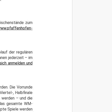
wischenstände zum
ww.pfaffenhofen-
lauf der regulären
nen jederzeit – im
 sich anmelden und
rden. Die Vorrunde
iertel-, Halbfinale
n werden – und die
r das gesamte WM-
ippte Spiele werden