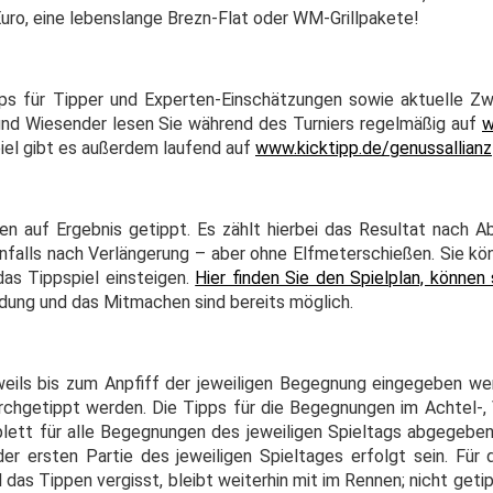
uro, eine lebenslange Brezn-Flat oder WM-Grillpakete!
ps für Tipper und Experten-Einschätzungen sowie aktuelle Z
d Wiesender lesen Sie während des Turniers regelmäßig auf
w
piel gibt es außerdem laufend auf
www.kicktipp.de/genussallianz
n auf Ergebnis getippt. Es zählt hierbei das Resultat nach Ab
falls nach Verlängerung – aber ohne Elfmeterschießen. Sie kön
das Tippspiel einsteigen.
Hier finden Sie den Spielplan, können
ung und das Mitmachen sind bereits möglich.
weils bis zum Anpfiff der jeweiligen Begegnung eingegeben we
urchgetippt werden. Die Tipps für die Begegnungen im Achtel-, V
lett für alle Begegnungen des jeweiligen Spieltags abgegebe
r ersten Partie des jeweiligen Spieltages erfolgt sein. Fü
 das Tippen vergisst, bleibt weiterhin mit im Rennen; nicht get