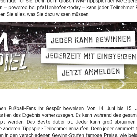
Richtige für Sie. Denn beim großen WM-Tippspiel der Metzger
n – powered bei pfaffenhofen-today – kann jeder Teilnehmer 
sen Sie alles, was Sie dazu wissen müssen.
 Fußball-Fans ihr Gespür beweisen. Von 14. Juni bis 15. Ju
tien das Ergebnis vorherzusagen. Es kann während des gesamt
ppt werden. Das Beste dabei ist: Jeder kann groß abräumen 
ie anderen Tippspiel-Teilnehmer anhäufen. Denn jeder sammelt f
ken in den verschiedenen Gewinn-Stufen famose Preise, wie bei