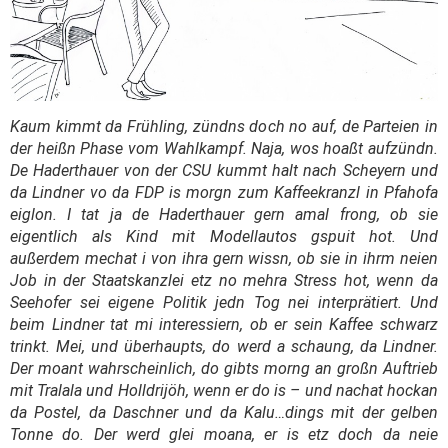
Kaum kimmt da Frühling, zündns doch no auf, de Parteien in
der heißn Phase vom Wahlkampf. Naja, wos hoaßt aufzündn.
De Haderthauer von der CSU kummt halt nach Scheyern und
da Lindner vo da FDP is morgn zum Kaffeekranzl in Pfahofa
eiglon. I tat ja de Haderthauer gern amal frong, ob sie
eigentlich als Kind mit Modellautos gspuit hot. Und
außerdem mechat i von ihra gern wissn, ob sie in ihrm neien
Job in der Staatskanzlei etz no mehra Stress hot, wenn da
Seehofer sei eigene Politik jedn Tog nei interprätiert. Und
beim Lindner tat mi interessiern, ob er sein Kaffee schwarz
trinkt. Mei, und überhaupts, do werd a schaung, da Lindner.
Der moant wahrscheinlich, do gibts morng an großn Auftrieb
mit Tralala und Holldrijöh, wenn er do is – und nachat hockan
da Postel, da Daschner und da Kalu…dings mit der gelben
Tonne do. Der werd glei moana, er is etz doch da neie