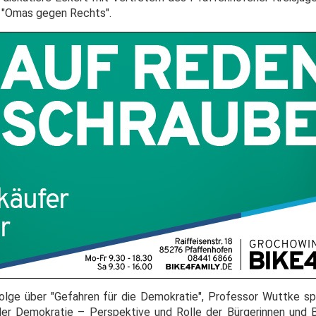
r "Omas gegen Rechts".
folge über "Gefahren für die Demokratie", Professor Wuttke sp
r Demokratie – Perspektive und Rolle der Bürgerinnen und B