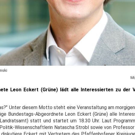
nski
Mi
te Leon Eckert (Grüne) lädt alle Interessierten zu der 
das?" Unter diesem Motto steht eine Veranstaltung am morgigen
sige Bundestags-Abgeordnete Leon Eckert (Grüne) alle Interessi
 Landratsamt) statt und startet um 18.30 Uhr. Laut Program
 Politik-Wissenschaftlerin Natascha Strobl sowie von Professo
iskutiere Eckert mit Vertretern des Pfaffenhofener Kreisjuge