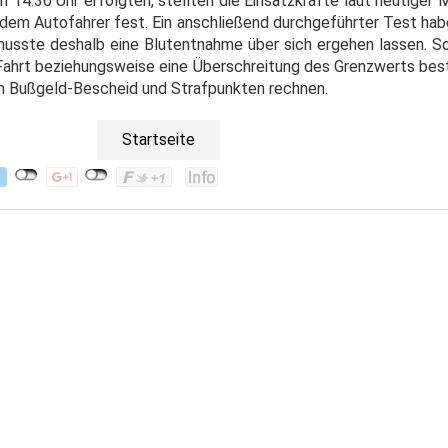
 14.30 Uhr erfolgten, stellten die Einsatzkräfte laut heutiger 
ei dem Autofahrer fest. Ein anschließend durchgeführter Test h
musste deshalb eine Blutentnahme über sich ergehen lassen. So
ahrt beziehungsweise eine Überschreitung des Grenzwerts bes
m Bußgeld-Bescheid und Strafpunkten rechnen.
Startseite