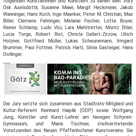
folgenden Künstlerinnen und Künstlern zu sehen sein: Ϸurý
Ósk Axelsdóttir, Susanne Maier, Margit Heckmeier, Jakob
Wanninger, Hans Koch, Inge Maerker, Peter M. Christian, Max
Biller, Clemens Fehringer, Melanie Fischer, Lotte Boyer,
Reiner Schlamp, Ludo Vici, Lara Mehltretter, Moritz Ehler,
Lucia Torge, Robert Rist, Christa Gallert-Zirzow, Ulrich
Holzner, Gottfried Müller, Lukas Scheunemann, Irmgard
Brummer, Paul Fottner, Patrick Hartl, Silvia Gasteiger, Hans
Dollinger.
Die Jury setzte sich zusammen aus Stadtrats-Mitglied und
Kultur-Referent Reinhard Haiplik (ÖDP) sowie Wolfgang
Jung, Künstler und Kunst-Lehrer am hiesigen Schyren-
Gymnasium, und Maria Tischner, stellvertretende
Vorsitzenden des Neuen Pfaffenhofener Kunstvereins. Sie