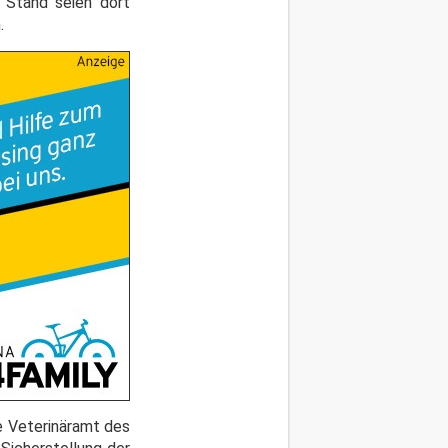
 Stand seien dort
.
e Veterinäramt des