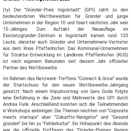
(ty) Der "Gründer-Preis Ingolstadt" (GPI) zählt zu den
bedeutendsten Wettbewerben für Gründer und junge
Unternehmen in der Region 10 und feiert nächstes Jahr sein
15-Jähriges. Zum Auftakt der Neuauflage im
Existenzgründer-Zentrum in Ingolstadt kamen rund 120
Leute; darunter auch Gründer und Unternehmens-Vertreter
aus dem Kreis Pfaffenhofen. Das Kommunal-Unternehmen
für Struktur-Entwicklung im Landkreis Pfaffenhofen (KUS)
ist nach eigenem Bekunden seit diesem Jahr offizieller
Partner des Wettbewerbs.
Im Rahmen des Netzwerk-Treffens "Connect & Grow" wurde
der Startschuss für den neuen Wettbewerbs-Jahrgang
gesetzt. Nach einem Impulsvortrag von Gero Gode folgte
eine Einführung in die Ziele und Mehrwerte des GPI durch
Andrea Funk. Anschließend konnten sich die Teilnehmenden
in Workshops einbringen. Die Themen reichten von "Coporate
meets startups" über "Zukunfts-Navigator" und "Gesund
gründen" bis hin zu "Fehlerkultur". Ein Höhepunkt des Abends
war die offizielle Eröffnung des "Gründer-Preises Region