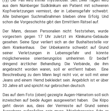
(ty) Der Fall wird immer mysteriöser. Seit zwei Tagen wird
aus dem Nürnberger Südklinikum ein Patient mit schweren
Kopfverletzungen vermisst, der in Lebensgefahr schwebt.
Alle bisherigen Suchmaßnahmen blieben ohne Erfolg. Und
schon die Vorgeschichte gibt den Ermittlern Rätsel auf.
Der Mann, dessen Personalien nicht feststehen, wurde
vorgestern gegen 17 Uhr zuletzt im Klinikums-Gebäude
gesehen. Seine Spur verliert sich an der Bushaltestelle vor
dem Krankenhaus. Der Unbekannte schwebt auf Grund
seiner Verletzungen in Lebensgefahr und könnte
möglicherweise orientierungslos umherirren. Er bedarf
dringend ärztlicher Behandlung. Die Verbände, die ihm
angebracht worden waren, soll er entfernt haben. Eine
Beschreibung zu dem Mann liegt nicht vor; er soll mit einer
Jeans und einem Hemd bekleidet sein. Angeblich ist er über
30 Jahre alt und spricht nur gebrochen deutsch.
Das auf dem Foto (oben) gezeigte Augen-Hämatom soll sich
inzwischen auf beide Augen ausgeweitet haben. Die Kripo
geht davon aus, dass der Vermisste auf Grund seines