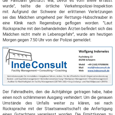
die Fahrbahn gestürzt war, bevor es vom BMW erfasst
wurde", teilte die örtliche Verkehrspolizei-Inspektion
mit. Aufgrund der Schwere der erlittenen Verletzungen
sei das Mädchen umgehend per Rettungs-Hubschrauber in
eine Klinik nach Regensburg geflogen worden. "Laut
Rücksprache mit den behandelnden Ärzten befindet sich das
Mädchen nicht mehr in Lebensgefahr", wurde am heutigen
Morgen gegen 7.50 Uhr von der Polizei gemeldet.
Der Fahrradhelm, den die Achtjährige getragen habe, habe
einen noch schlimmeren Ausgang verhindert. Um die genauen
Umstände des Unfalls weiter zu klären, sei nach
Rücksprache mit der Staatsanwaltschaft die Anfertigung
eines Gutachtens veranlasst worden. Die Ermittlungen zu