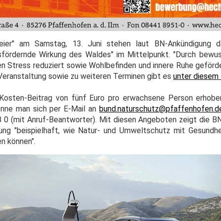
ier" am Samstag, 13. Juni stehen laut BN-Ankündigung da
tsfördernde Wirkung des Waldes" im Mittelpunkt. "Durch bew
en Stress reduziert sowie Wohlbefinden und innere Ruhe geförde
 Veranstaltung sowie zu weiteren Terminen gibt es
unter diesem 
 Kosten-Beitrag von fünf Euro pro erwachsene Person erhobe
könne man sich per E-Mail an
bund.naturschutz@pfaffenhofen.d
 0 (mit Anruf-Beantworter). Mit diesen Angeboten zeigt die B
ung "beispielhaft, wie Natur- und Umweltschutz mit Gesundh
n können".