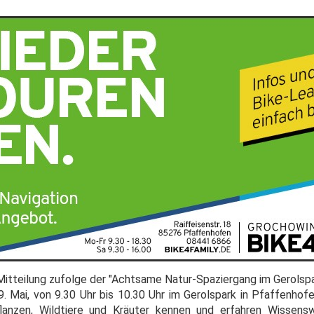
-Mitteilung zufolge der "Achtsame Natur-Spaziergang im Gerolsp
9. Mai, von 9.30 Uhr bis 10.30 Uhr im Gerolspark in Pfaffenhofe
lanzen, Wildtiere und Kräuter kennen und erfahren Wissens