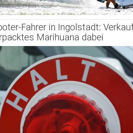
oter-Fahrer in Ingolstadt: Verkauf
rpacktes Marihuana dabei