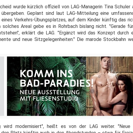
heid wurde kürzlich offiziell von LAG-Managerin Tina Schuler
 übergeben. Geplant sind laut LAG-Mitteilung eine umfassen
g eines Verkehrs-Übungsplatzes, auf dem Kinder künftig das ric
n solches Areal gebe es in Rohrbach bislang nicht. "Gerade für
stehen", erklärt die LAG. "Ergänzt wird das Konzept durch 
emente und neue Sitzgelegenheiten." Die marode Stockbahn w
 wird modernisiert", heißt es von der LAG weiter. "Neue
 den Platz künftig auch in den Abendstunden – etwa für Frei