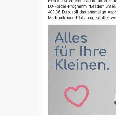
Pfaffenhofen. Eine LAG ist unter and
EU-Förder-Programm "Leader" unters
403,36 Euro soll das ehemalige Asph
Multifunktions-Platz umgestaltet we