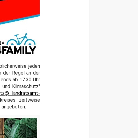
blicherweise jeden
n der Regel an der
bends ab 17.30 Uhr
e und Klimaschutz"
utz@ landratsamt-
reises zeitweise
m angeboten.