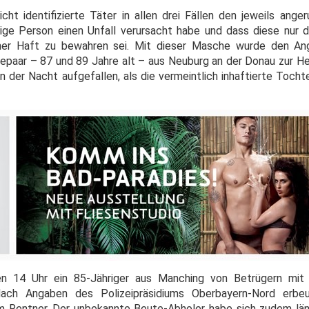
icht identifizierte Täter in allen drei Fällen den jeweils ang
ige Person einen Unfall verursacht habe und dass diese nur d
iner Haft zu bewahren sei. Mit dieser Masche wurde den A
epaar – 87 und 89 Jahre alt – aus Neuburg an der Donau zur H
n der Nacht aufgefallen, als die vermeintlich inhaftierte Toch
n 14 Uhr ein 85-Jähriger aus Manching von Betrügern mit
Nach Angaben des Polizeipräsidiums Oberbayern-Nord erbe
em Rentner. Der unbekannte Beute-Abholer habe sich zudem lä