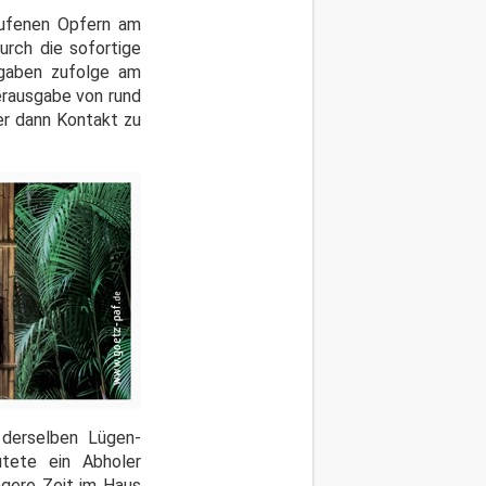
erufenen Opfern am
urch die sofortige
ngaben zufolge am
erausgabe von rund
ter dann Kontakt zu
 derselben Lügen-
utete ein Abholer
ngere Zeit im Haus