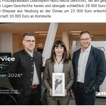
as Polizeipräsidium Oberbayern-Nord heute berichtet, fiel am g
e Lügen-Geschichte herein und übergab schließlich 28 000 Euro 
er-Ehepaar aus Neuburg an der Donau um 23 000 Euro erleich
stadt 30 000 Euro an Kriminelle.