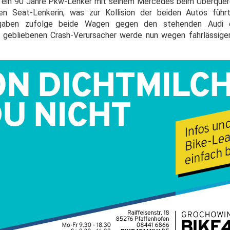
e ein 90 Jahre Pkw-Lenker mit seinem Mercedes beim Überquer
en Seat-Lenkerin, was zur Kollision der beiden Autos führt
ben zufolge beide Wagen gegen den stehenden Audi ei
 gebliebenen Crash-Verursacher werde nun wegen fahrlässige