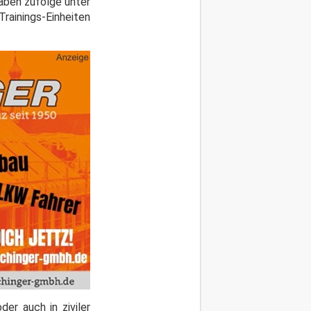
aben zufolge unter
ainings-Einheiten
er auch in ziviler