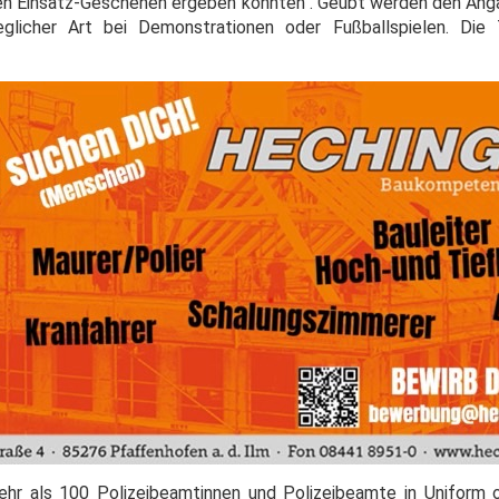
ichen Einsatz-Geschehen ergeben könnten". Geübt werden den Ang
licher Art bei Demonstrationen oder Fußballspielen. Die Tr
r als 100 Polizeibeamtinnen und Polizeibeamte in Uniform od