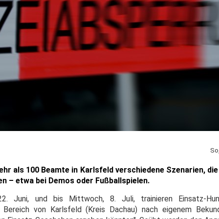
So
 mehr als 100 Beamte in Karlsfeld verschiedene Szenarien, die
n – etwa bei Demos oder Fußballspielen.
 Juni, und bis Mittwoch, 8. Juli, trainieren Einsatz-Hu
im Bereich von Karlsfeld (Kreis Dachau) nach eigenem Bekun