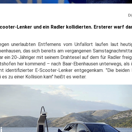
Di
-Scooter-Lenker und ein Radler kollidierten. Ersterer warf da
egen unerlaubten Entfernens vom Unfallort laufen laut heuti
Ebenhausen, das sich bereits am vergangenen Samstagnachmitt
ar ein 20-Jähriger mit seinem Drahtesel auf dem für Radler fr
tshofen her kommend – nach Baar-Ebenhausen unterwegs, als 
cht identifizierter E-Scooter-Lenker entgegenkam. "Die beiden 
es zu einer Kollision kam" heißt es weiter.