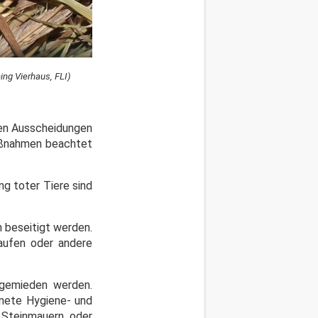
ng Vierhaus, FLI)
ren Ausscheidungen
Maßnahmen beachtet
g toter Tiere sind
 beseitigt werden.
aufen oder andere
 gemieden werden.
gnete Hygiene- und
 Steinmauern oder