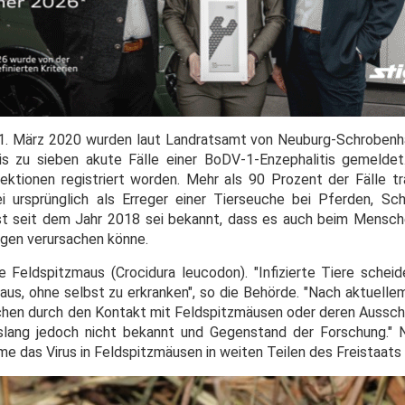
m 1. März 2020 wurden laut Landratsamt von Neuburg-Schrobe
bis zu sieben akute Fälle einer BoDV-1-Enzephalitis gemelde
ektionen registriert worden. Mehr als 90 Prozent der Fälle 
ei ursprünglich als Erreger einer Tierseuche bei Pferden, S
st seit dem Jahr 2018 sei bekannt, dass es auch beim Mensc
ngen verursachen könne.
ie Feldspitzmaus (Crocidura leucodon). "Infizierte Tiere schei
 aus, ohne selbst zu erkranken", so die Behörde. "Nach aktuell
hen durch den Kontakt mit Feldspitzmäusen oder deren Aussch
slang jedoch nicht bekannt und Gegenstand der Forschung."
mme das Virus in Feldspitzmäusen in weiten Teilen des Freistaats 