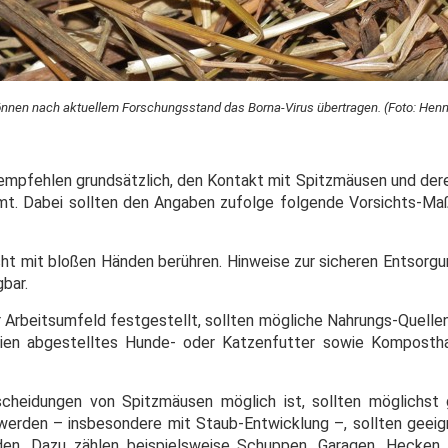
nen nach aktuellem Forschungsstand das Borna-Virus übertragen. (Foto: Henni
empfehlen grundsätzlich, den Kontakt mit Spitzmäusen und de
samt. Dabei sollten den Angaben zufolge folgende Vorsichts-
ht mit bloßen Händen berühren. Hinweise zur sicheren Entsorgun
bar.
Arbeitsumfeld festgestellt, sollten mögliche Nahrungs-Quellen
eien abgestelltes Hunde- oder Katzenfutter sowie Komposth
cheidungen von Spitzmäusen möglich ist, sollten möglichst
werden – insbesondere mit Staub-Entwicklung –, sollten geei
n. Dazu zählen beispielsweise Schuppen, Garagen, Hecken,